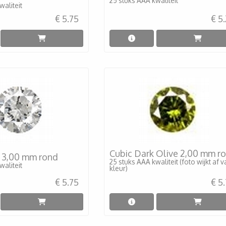
25 stuks AAA kwaliteit
waliteit
€ 5.75
€ 5
Cubic Dark Olive 2,00 mm r
r 3,00 mm rond
25 stuks AAA kwaliteit (foto wijkt af 
waliteit
kleur)
€ 5.75
€ 5