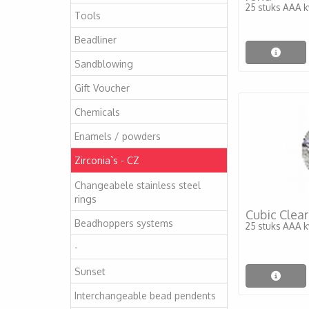
25 stuks AAA k
Tools
Beadliner
Sandblowing
Gift Voucher
Chemicals
Enamels / powders
Zirconia`s - CZ
Changeabele stainless steel
rings
Cubic Clea
Beadhoppers systems
25 stuks AAA k
-
Sunset
Interchangeable bead pendents