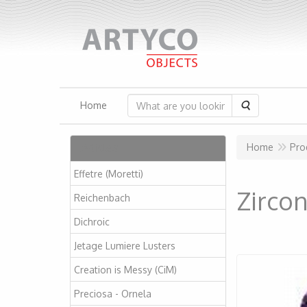
Search
Home
Articles
Home
Pro
Effetre (Moretti)
Zircon
Reichenbach
Dichroic
Jetage Lumiere Lusters
Creation is Messy (CiM)
Preciosa - Ornela