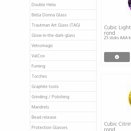
Double Helix
Bella Donna Glass
Trautman Art Glass (TAG)
Cubic Ligh
rond
Glow-in-the-dark-glass
25 stuks AAA kw
Vetromagic
ValCox
Fuming
Torches
Graphite tools
Grinding / Polishing
Mandrels
Bead release
Cubic Citr
Protection Glasses
rond