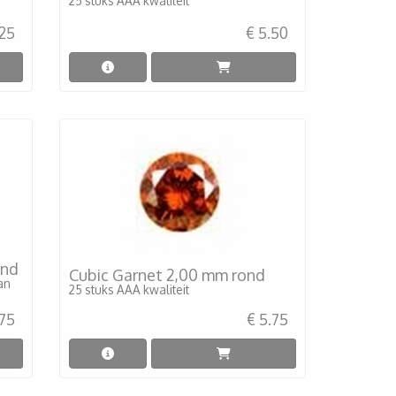
25 stuks AAA kwaliteit
.25
€ 5.50
ond
Cubic Garnet 2,00 mm rond
van
25 stuks AAA kwaliteit
.75
€ 5.75