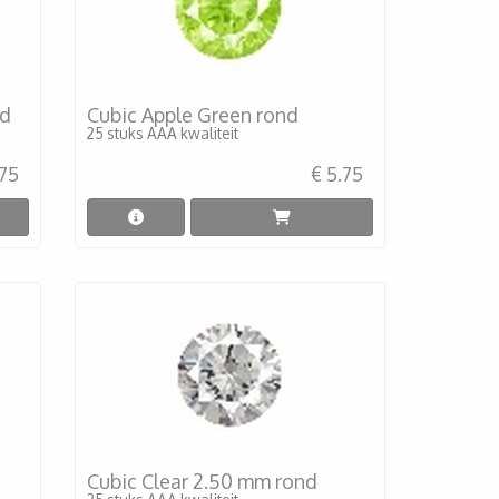
nd
Cubic Apple Green rond
25 stuks AAA kwaliteit
.75
€ 5.75
Cubic Clear 2.50 mm rond