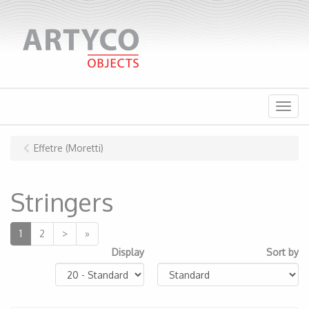
Menu
Effetre (Moretti)
Stringers
1
2
>
»
Display
Sort by