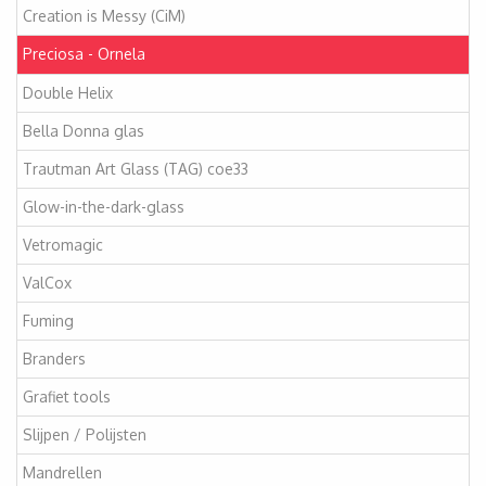
Creation is Messy (CiM)
Preciosa - Ornela
Double Helix
Bella Donna glas
Trautman Art Glass (TAG) coe33
Glow-in-the-dark-glass
Vetromagic
ValCox
Fuming
Branders
Grafiet tools
Slijpen / Polijsten
Mandrellen