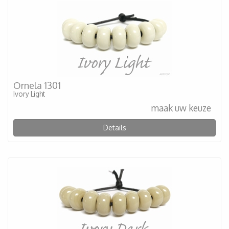
Ornela 1301
Ivory Light
maak uw keuze
Details