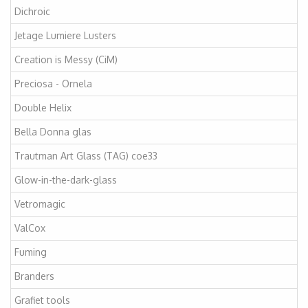
Dichroic
Jetage Lumiere Lusters
Creation is Messy (CiM)
Preciosa - Ornela
Double Helix
Bella Donna glas
Trautman Art Glass (TAG) coe33
Glow-in-the-dark-glass
Vetromagic
ValCox
Fuming
Branders
Grafiet tools