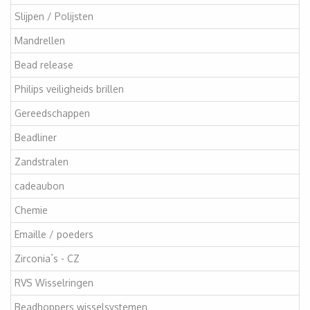
Slijpen / Polijsten
Mandrellen
Bead release
Philips veiligheids brillen
Gereedschappen
Beadliner
Zandstralen
cadeaubon
Chemie
Emaille / poeders
Zirconia`s - CZ
RVS Wisselringen
Beadhoppers wisselsystemen