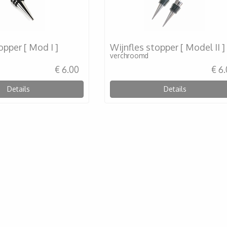
opper [ Mod I ]
Wijnfles stopper [ Model II ]
verchroomd
€ 6.00
€ 6
Details
Details