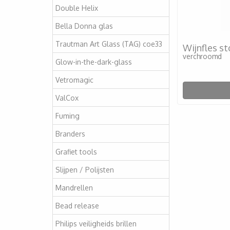
Double Helix
Bella Donna glas
Trautman Art Glass (TAG) coe33
Wijnfles st
verchroomd
Glow-in-the-dark-glass
Vetromagic
ValCox
Fuming
Branders
Grafiet tools
Slijpen / Polijsten
Mandrellen
Bead release
Philips veiligheids brillen