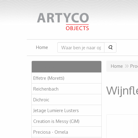
Zoeken
Home
Artikelen
Home
Pro
Effetre (Moretti)
Wijnfl
Reichenbach
Dichroic
Jetage Lumiere Lusters
Creation is Messy (CiM)
Preciosa - Ornela