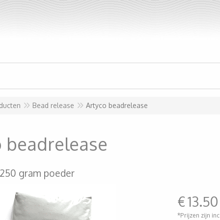
ducten
Bead release
Artyco beadrelease
o beadrelease
250 gram poeder
€
13.50
*Prijzen zijn in