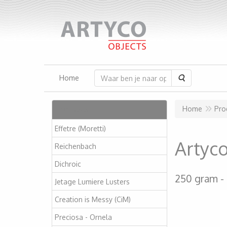
Zoeken
Home
Artikelen
Home
Pro
Effetre (Moretti)
Artyc
Reichenbach
Dichroic
250 gram
Jetage Lumiere Lusters
Creation is Messy (CiM)
Preciosa - Ornela