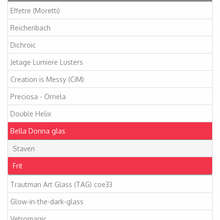
Effetre (Moretti)
Reichenbach
Dichroic
Jetage Lumiere Lusters
Creation is Messy (CiM)
Preciosa - Ornela
Double Helix
Bella Donna glas
Staven
Frit
Trautman Art Glass (TAG) coe33
Glow-in-the-dark-glass
Vetromagic