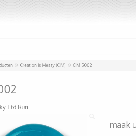
ducten
Creation is Messy (CiM)
CiM 5002
002
ky Ltd Run
maak 