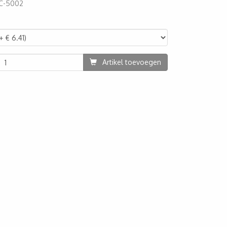
C-5002
02
Artikel toevoegen