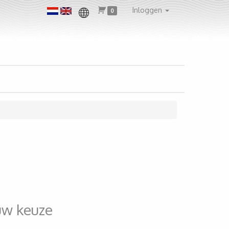
Inloggen
0
uw keuze