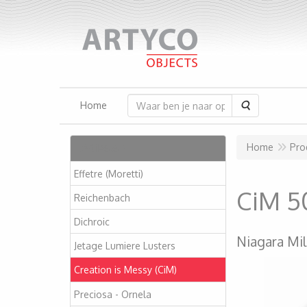
Zoeken
Home
Artikelen
Home
Pro
Effetre (Moretti)
CiM 5
Reichenbach
Dichroic
Niagara Mil
Jetage Lumiere Lusters
Creation is Messy (CiM)
Preciosa - Ornela