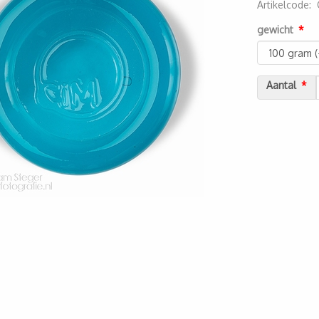
Artikelcode
:
2000000073
gewicht
Aantal