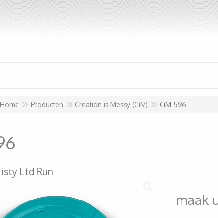
Home
Producten
Creation is Messy (CiM)
CiM 596
96
isty Ltd Run
maak 