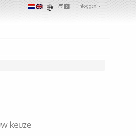
Inloggen
0
uw keuze