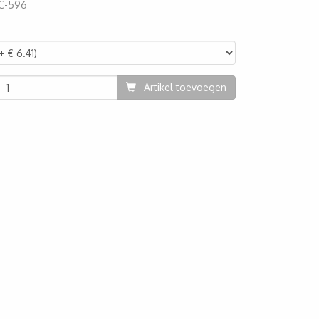
C-596
25
Artikel toevoegen