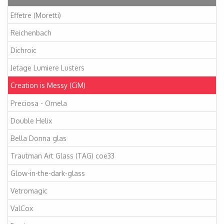
Effetre (Moretti)
Reichenbach
Dichroic
Jetage Lumiere Lusters
Creation is Messy (CiM)
Preciosa - Ornela
Double Helix
Bella Donna glas
Trautman Art Glass (TAG) coe33
Glow-in-the-dark-glass
Vetromagic
ValCox