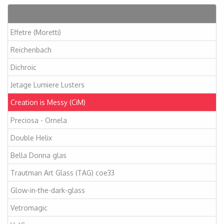
Artikelen
Effetre (Moretti)
Reichenbach
Dichroic
Jetage Lumiere Lusters
Creation is Messy (CiM)
Preciosa - Ornela
Double Helix
Bella Donna glas
Trautman Art Glass (TAG) coe33
Glow-in-the-dark-glass
Vetromagic