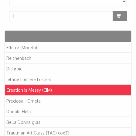
Artikelen
Effetre (Moretti)
Reichenbach
Dichroic
Jetage Lumiere Lusters
Creation is Messy (CiM)
Preciosa - Ornela
Double Helix
Bella Donna glas
Trautman Art Glass (TAG) coe33