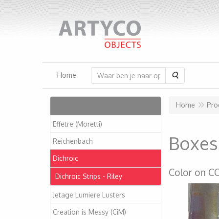
Zoeken
Home
Artikelen
Home
Pro
Effetre (Moretti)
Boxes
Reichenbach
Dichroic
Color on CO
Dichroic Strips - Riley
Jetage Lumiere Lusters
Creation is Messy (CiM)