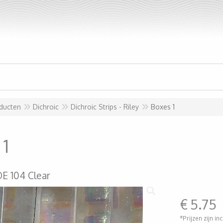
ducten
Dichroic
Dichroic Strips - Riley
Boxes 1
 1
E 104 Clear
€
5.75
*Prijzen zijn in