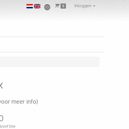
Inloggen
0
x
voor meer info)
0
clusief btw