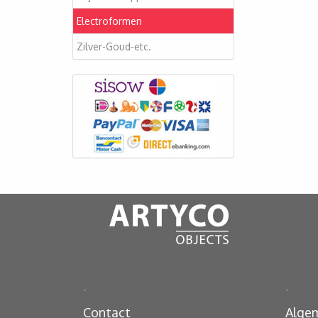
Electroformen
Zilver-Goud-etc.
.
.
Contact
Alge