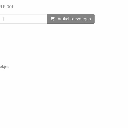
ELF-001
4
Artikel toevoegen
ekjes