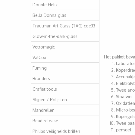
Double Helix
Bella Donna glas
Trautman Art Glass (TAG) coe33
Glow-in-the-dark-glass
Vetromagic
ValCox
Het pakket beva
Laborator
Fuming
Koperdrad
Accubakj
Branders
Elektroly
Grafiet tools
Twee anod
Staalwol
Slijpen / Polijsten
Oxidatie
Mandrellen
Micro-bea
Kopergele
Bead release
Twee paa
penseel
Philips veiligheids brillen