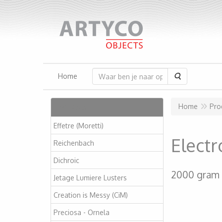
Zoeken
Home
Artikelen
Home
Pro
Effetre (Moretti)
Electr
Reichenbach
Dichroic
2000 gram
Jetage Lumiere Lusters
Creation is Messy (CiM)
Preciosa - Ornela