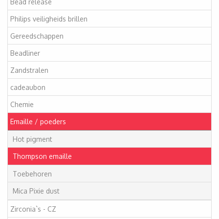
Bead release
Philips veiligheids brillen
Gereedschappen
Beadliner
Zandstralen
cadeaubon
Chemie
Emaille / poeders
Hot pigment
Thompson emaille
Toebehoren
Mica Pixie dust
Zirconia`s - CZ