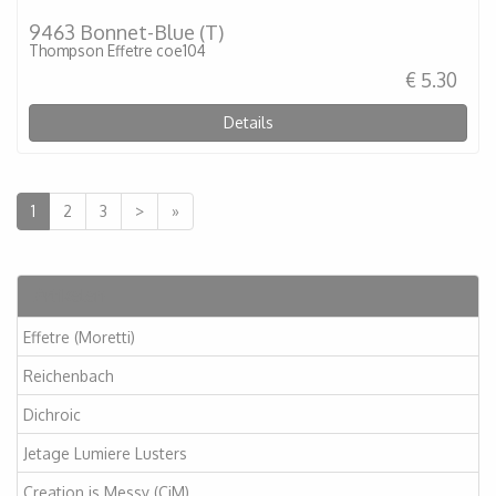
9463 Bonnet-Blue (T)
Thompson Effetre coe104
€ 5.30
Details
1
2
3
>
»
Artikelen
Effetre (Moretti)
Reichenbach
Dichroic
Jetage Lumiere Lusters
Creation is Messy (CiM)