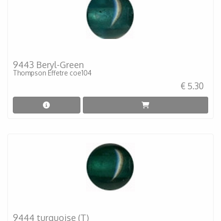
9443 Beryl-Green
Thompson Effetre coe104
€ 5.30
9444 turquoise (T)