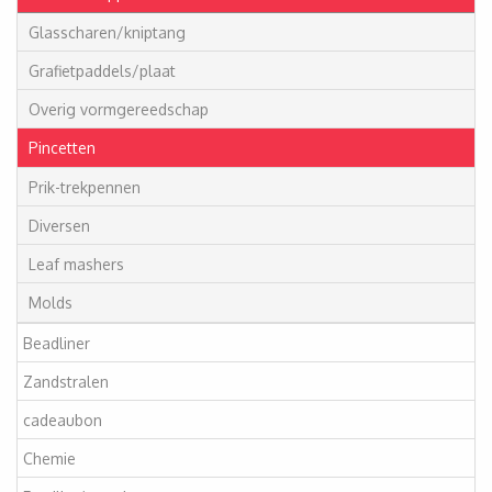
Glasscharen/kniptang
Grafietpaddels/plaat
Overig vormgereedschap
Pincetten
Prik-trekpennen
Diversen
Leaf mashers
Molds
Beadliner
Zandstralen
cadeaubon
Chemie