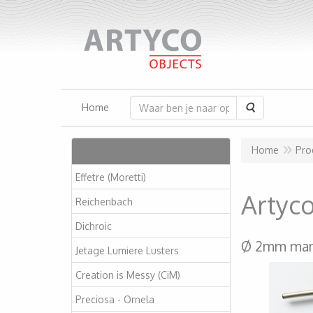
Zoeken
Home
Artikelen
Home
Pro
Effetre (Moretti)
Artyc
Reichenbach
Dichroic
Ø 2mm man
Jetage Lumiere Lusters
Creation is Messy (CiM)
Preciosa - Ornela