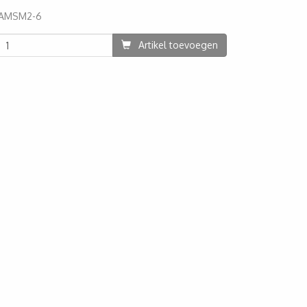
AMSM2-6
92
Artikel toevoegen