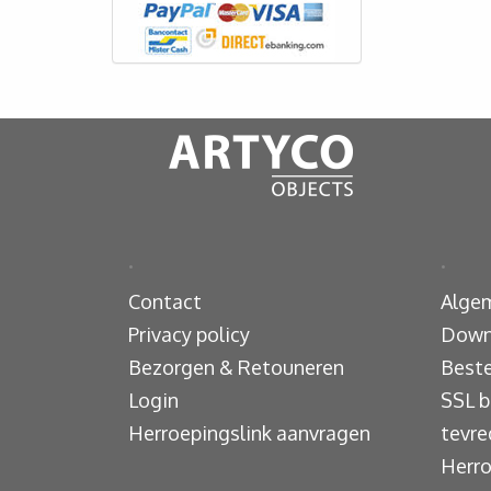
.
.
Contact
Alge
Privacy policy
Down
Bezorgen & Retouneren
Beste
Login
SSL b
Herroepingslink aanvragen
tevre
Herro