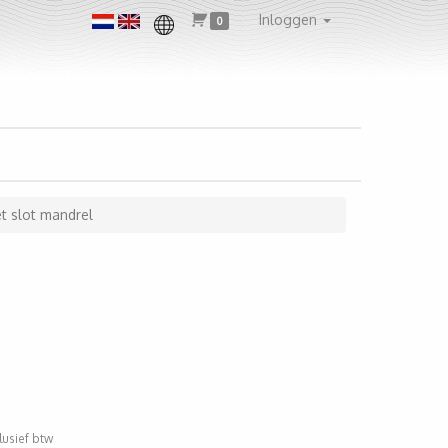
Inloggen
0
t slot mandrel
clusief btw