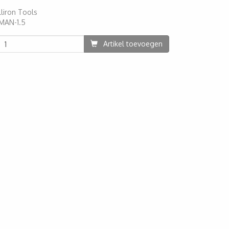
lliron Tools
MAN-1.5
87
Artikel toevoegen