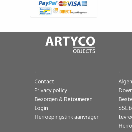
.
.
Contact
Alge
Privacy policy
Down
Bezorgen & Retouneren
Beste
Login
SSL b
Herroepingslink aanvragen
tevre
Herro