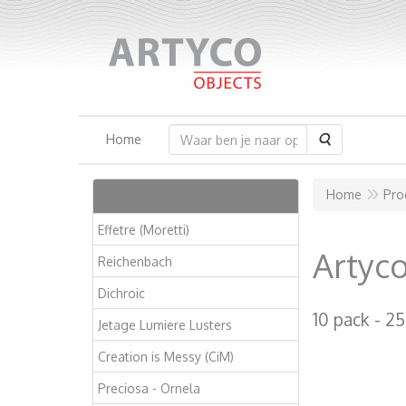
Zoeken
Home
Artikelen
Home
Pro
Effetre (Moretti)
Artyco
Reichenbach
Dichroic
10 pack
25
Jetage Lumiere Lusters
Creation is Messy (CiM)
Preciosa - Ornela