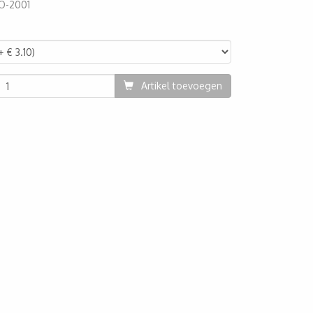
O-2001
02
Artikel toevoegen