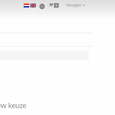
Inloggen
0
uw keuze