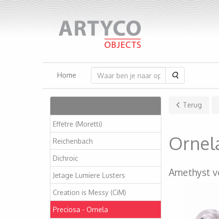
Zoeken
Home
Artikelen
Terug
Effetre (Moretti)
Ornel
Reichenbach
Dichroic
Amethyst v
Jetage Lumiere Lusters
Creation is Messy (CiM)
Preciosa - Ornela