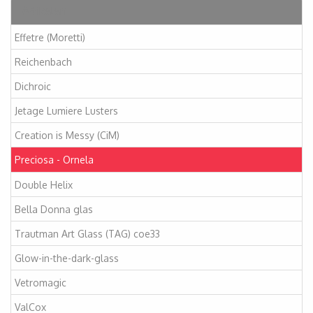
Artikelen
Effetre (Moretti)
Reichenbach
Dichroic
Jetage Lumiere Lusters
Creation is Messy (CiM)
Preciosa - Ornela
Double Helix
Bella Donna glas
Trautman Art Glass (TAG) coe33
Glow-in-the-dark-glass
Vetromagic
ValCox