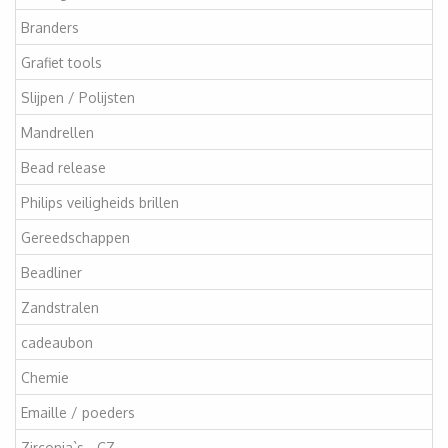
Branders
Grafiet tools
Slijpen / Polijsten
Mandrellen
Bead release
Philips veiligheids brillen
Gereedschappen
Beadliner
Zandstralen
cadeaubon
Chemie
Emaille / poeders
Zirconia`s - CZ