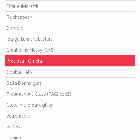
Effetre (Moretti)
Reichenbach
Dichroic
Jetage Lumiere Lusters
Creation is Messy (CiM)
Preciosa - Ornela
Double Helix
Bella Donna glas
Trautman Art Glass (TAG) coe33
Glow-in-the-dark-glass
Vetromagic
ValCox
Fuming