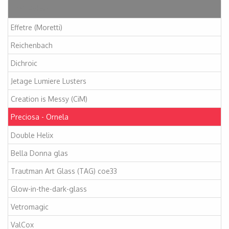
Artikelen
Effetre (Moretti)
Reichenbach
Dichroic
Jetage Lumiere Lusters
Creation is Messy (CiM)
Preciosa - Ornela
Double Helix
Bella Donna glas
Trautman Art Glass (TAG) coe33
Glow-in-the-dark-glass
Vetromagic
ValCox