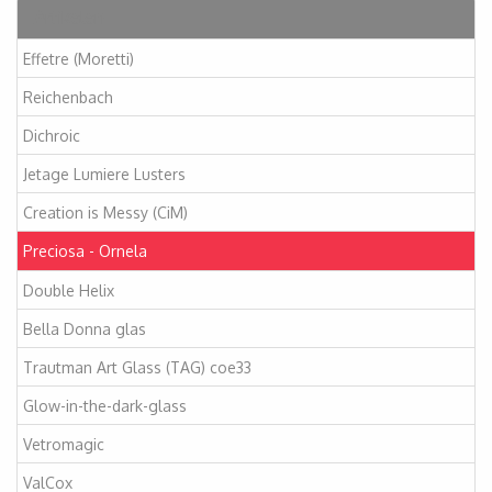
Artikelen
Effetre (Moretti)
Reichenbach
Dichroic
Jetage Lumiere Lusters
Creation is Messy (CiM)
Preciosa - Ornela
Double Helix
Bella Donna glas
Trautman Art Glass (TAG) coe33
Glow-in-the-dark-glass
Vetromagic
ValCox