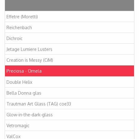
Artikelen
Effetre (Moretti)
Reichenbach
Dichroic
Jetage Lumiere Lusters
Creation is Messy (CiM)
Preciosa - Ornela
Double Helix
Bella Donna glas
Trautman Art Glass (TAG) coe33
Glow-in-the-dark-glass
Vetromagic
ValCox