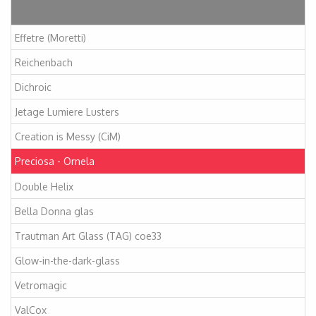
Artikelen
Effetre (Moretti)
Reichenbach
Dichroic
Jetage Lumiere Lusters
Creation is Messy (CiM)
Preciosa - Ornela
Double Helix
Bella Donna glas
Trautman Art Glass (TAG) coe33
Glow-in-the-dark-glass
Vetromagic
ValCox