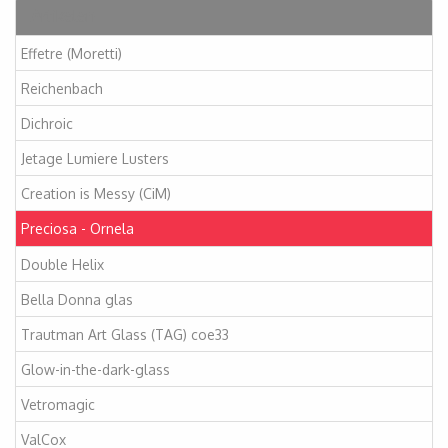
Artikelen
Effetre (Moretti)
Reichenbach
Dichroic
Jetage Lumiere Lusters
Creation is Messy (CiM)
Preciosa - Ornela
Double Helix
Bella Donna glas
Trautman Art Glass (TAG) coe33
Glow-in-the-dark-glass
Vetromagic
ValCox