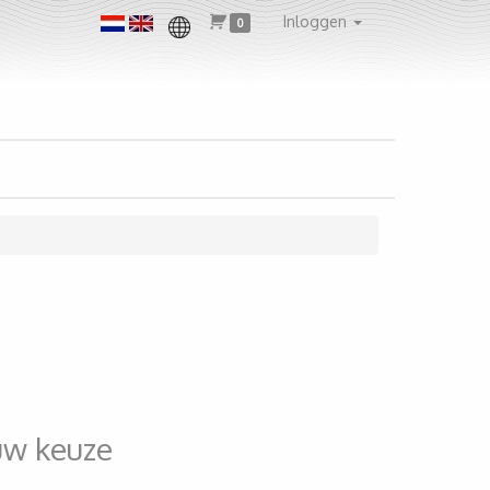
Inloggen
0
uw keuze