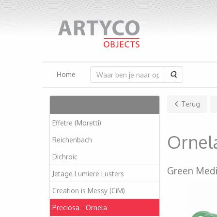
Zoeken
Home
Artikelen
Terug
Effetre (Moretti)
Ornel
Reichenbach
Dichroic
Green Med
Jetage Lumiere Lusters
Creation is Messy (CiM)
Preciosa - Ornela