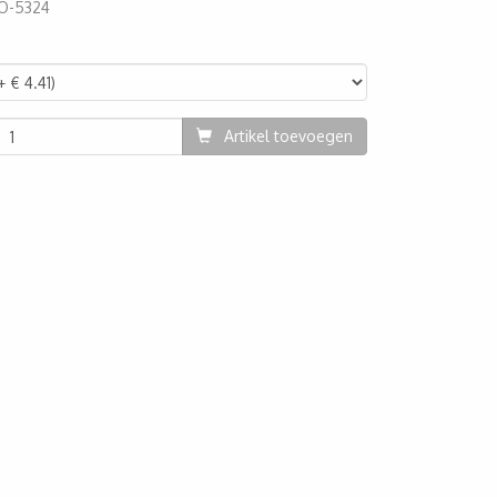
O-5324
88
Artikel toevoegen