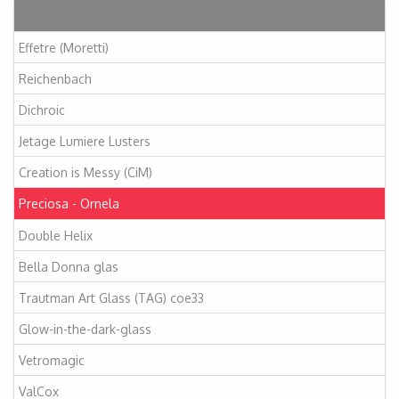
Artikelen
Effetre (Moretti)
Reichenbach
Dichroic
Jetage Lumiere Lusters
Creation is Messy (CiM)
Preciosa - Ornela
Double Helix
Bella Donna glas
Trautman Art Glass (TAG) coe33
Glow-in-the-dark-glass
Vetromagic
ValCox