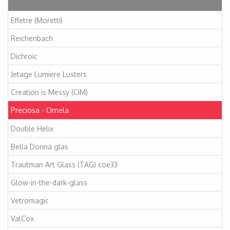
Artikelen
Effetre (Moretti)
Reichenbach
Dichroic
Jetage Lumiere Lusters
Creation is Messy (CiM)
Preciosa - Ornela
Double Helix
Bella Donna glas
Trautman Art Glass (TAG) coe33
Glow-in-the-dark-glass
Vetromagic
ValCox