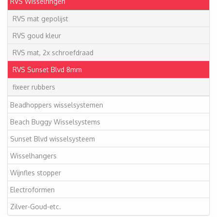
RVS Wisselringen
RVS mat gepolijst
RVS goud kleur
RVS mat, 2x schroefdraad
RVS Sunset Blvd 8mm
fixeer rubbers
Beadhoppers wisselsystemen
Beach Buggy Wisselsystems
Sunset Blvd wisselsysteem
Wisselhangers
Wijnfles stopper
Electroformen
Zilver-Goud-etc.