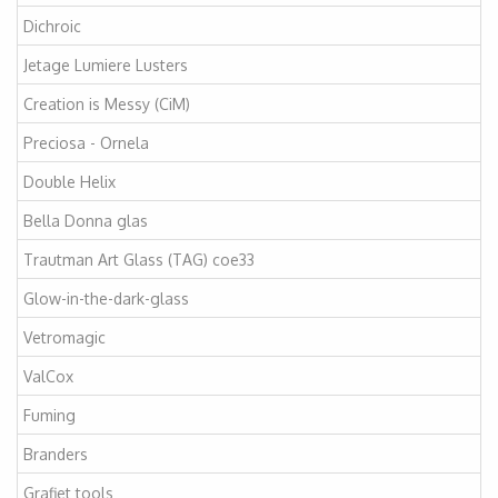
Dichroic
Jetage Lumiere Lusters
Creation is Messy (CiM)
Preciosa - Ornela
Double Helix
Bella Donna glas
Trautman Art Glass (TAG) coe33
Glow-in-the-dark-glass
Vetromagic
ValCox
Fuming
Branders
Grafiet tools