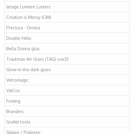
Jetage Lumiere Lusters
Creation is Messy (CiM)
Preciosa - Ornela
Double Helix
Bella Donna glas
Trautman Art Glass (TAG) coe33
Glow-in-the-dark-glass
Vetromagic
ValCox
Fuming
Branders
Grafiet tools
Slijpen / Polijsten