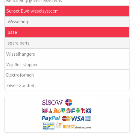
Beach Buggy Wisselsystems
Sunset Blvd wisselsysteem
Wisselring
base
spare parts
Wisselhangers
Wijnfles stopper
Electroformen
Zilver-Goud-etc.