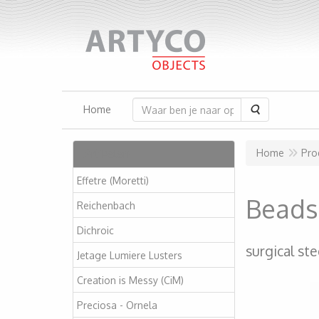
Zoeken
Home
Artikelen
Home
Pro
Effetre (Moretti)
Beads
Reichenbach
Dichroic
surgical ste
Jetage Lumiere Lusters
Creation is Messy (CiM)
Preciosa - Ornela