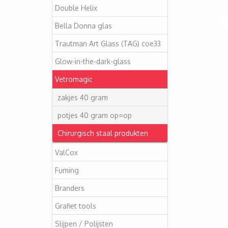
Double Helix
Bella Donna glas
Trautman Art Glass (TAG) coe33
Glow-in-the-dark-glass
Vetromagic
zakjes 40 gram
potjes 40 gram op=op
Chirurgisch staal produkten
ValCox
Fuming
Branders
Grafiet tools
Slijpen / Polijsten