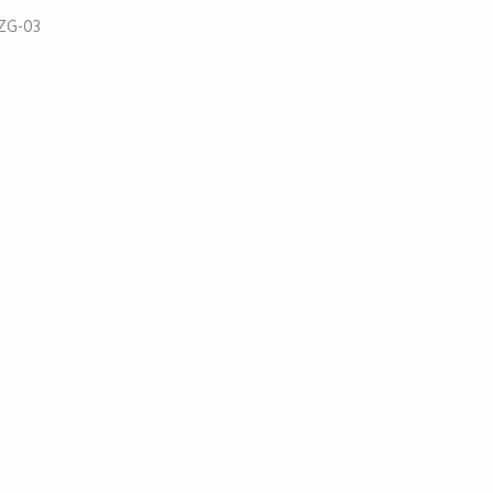
ZG-03
52