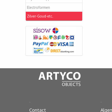
Electroformen
Zilver-Goud-etc.
.
.
Contact
Alge