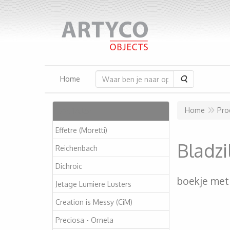
Zoeken
Home
Artikelen
Home
Pro
Effetre (Moretti)
Bladzi
Reichenbach
Dichroic
boekje met
Jetage Lumiere Lusters
Creation is Messy (CiM)
Preciosa - Ornela