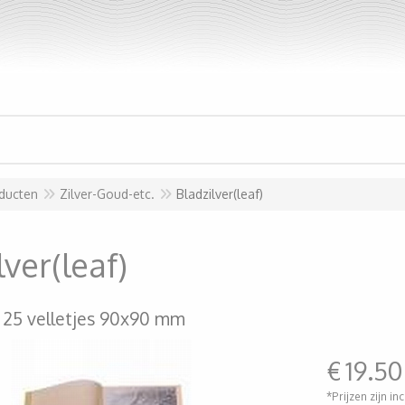
ducten
Zilver-Goud-etc.
Bladzilver(leaf)
lver(leaf)
 25 velletjes 90x90 mm
€
19.50
*Prijzen zijn in