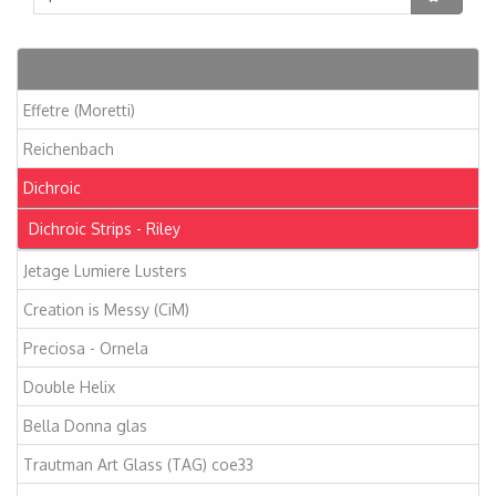
Artikelen
Effetre (Moretti)
Reichenbach
Dichroic
Dichroic Strips - Riley
Jetage Lumiere Lusters
Creation is Messy (CiM)
Preciosa - Ornela
Double Helix
Bella Donna glas
Trautman Art Glass (TAG) coe33