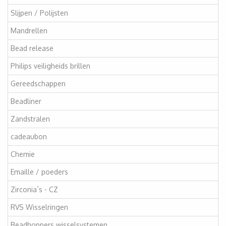
Slijpen / Polijsten
Mandrellen
Bead release
Philips veiligheids brillen
Gereedschappen
Beadliner
Zandstralen
cadeaubon
Chemie
Emaille / poeders
Zirconia`s - CZ
RVS Wisselringen
Beadhoppers wisselsystemen