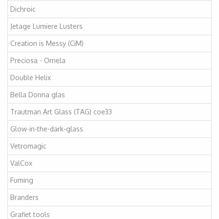
Dichroic
Jetage Lumiere Lusters
Creation is Messy (CiM)
Preciosa - Ornela
Double Helix
Bella Donna glas
Trautman Art Glass (TAG) coe33
Glow-in-the-dark-glass
Vetromagic
ValCox
Fuming
Branders
Grafiet tools