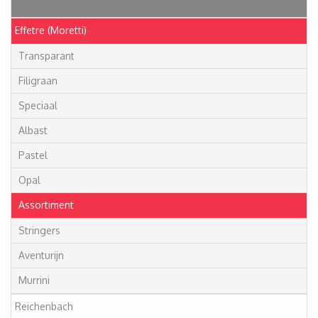
Artikelen
Effetre (Moretti)
Transparant
Filigraan
Speciaal
Albast
Pastel
Opal
Assortiment
Stringers
Aventurijn
Murrini
Reichenbach