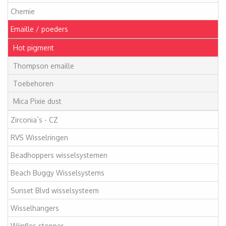
Chemie
Emaille / poeders
Hot pigment
Thompson emaille
Toebehoren
Mica Pixie dust
Zirconia`s - CZ
RVS Wisselringen
Beadhoppers wisselsystemen
Beach Buggy Wisselsystems
Sunset Blvd wisselsysteem
Wisselhangers
Wijnfles stopper