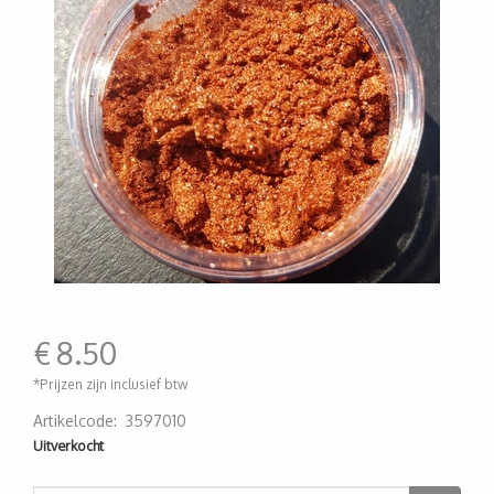
€
8.50
*Prijzen zijn inclusief btw
Artikelcode
:
3597010
200000001769
Uitverkocht