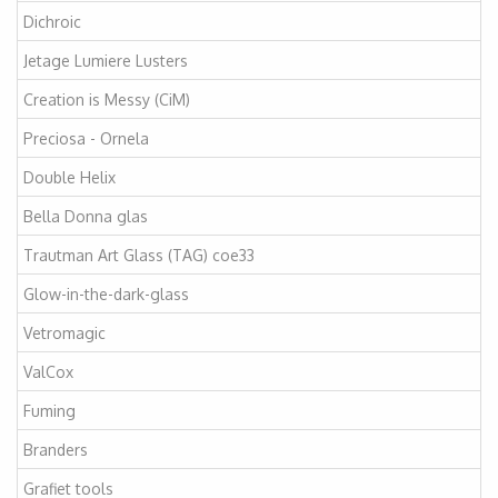
Dichroic
Jetage Lumiere Lusters
Creation is Messy (CiM)
Preciosa - Ornela
Double Helix
Bella Donna glas
Trautman Art Glass (TAG) coe33
Glow-in-the-dark-glass
Vetromagic
ValCox
Fuming
Branders
Grafiet tools