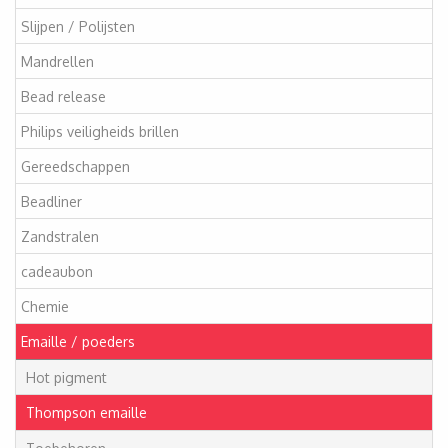
Slijpen / Polijsten
Mandrellen
Bead release
Philips veiligheids brillen
Gereedschappen
Beadliner
Zandstralen
cadeaubon
Chemie
Emaille / poeders
Hot pigment
Thompson emaille