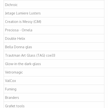
Dichroic
Jetage Lumiere Lusters
Creation is Messy (CiM)
Preciosa - Ornela
Double Helix
Bella Donna glas
Trautman Art Glass (TAG) coe33
Glow-in-the-dark-glass
Vetromagic
ValCox
Fuming
Branders
Grafiet tools