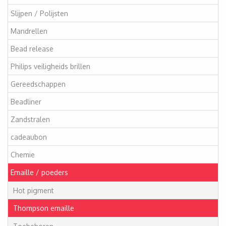
Slijpen / Polijsten
Mandrellen
Bead release
Philips veiligheids brillen
Gereedschappen
Beadliner
Zandstralen
cadeaubon
Chemie
Emaille / poeders
Hot pigment
Thompson emaille