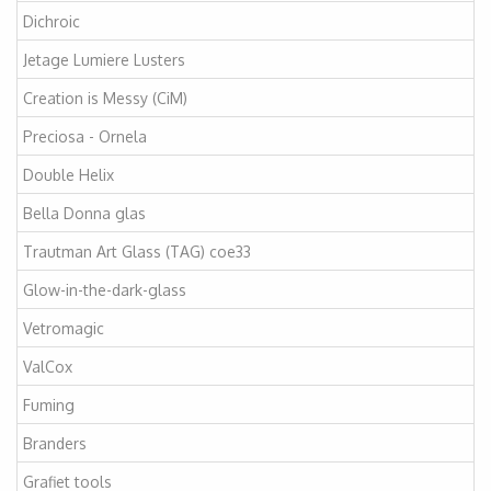
Dichroic
Jetage Lumiere Lusters
Creation is Messy (CiM)
Preciosa - Ornela
Double Helix
Bella Donna glas
Trautman Art Glass (TAG) coe33
Glow-in-the-dark-glass
Vetromagic
ValCox
Fuming
Branders
Grafiet tools