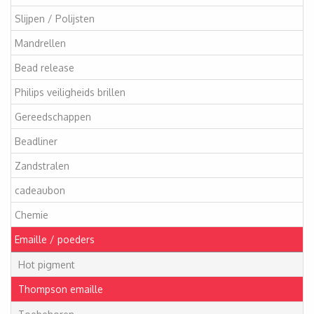
Slijpen / Polijsten
Mandrellen
Bead release
Philips veiligheids brillen
Gereedschappen
Beadliner
Zandstralen
cadeaubon
Chemie
Emaille / poeders
Hot pigment
Thompson emaille