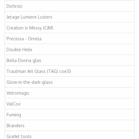
Dichroic
Jetage Lumiere Lusters
Creation is Messy (CiM)
Preciosa - Ornela
Double Helix
Bella Donna glas
Trautman Art Glass (TAG) coe33
Glow-in-the-dark-glass
Vetromagic
ValCox
Fuming
Branders
Grafiet tools