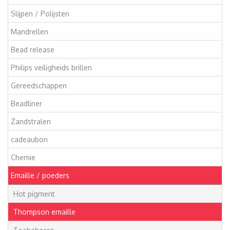
Slijpen / Polijsten
Mandrellen
Bead release
Philips veiligheids brillen
Gereedschappen
Beadliner
Zandstralen
cadeaubon
Chemie
Emaille / poeders
Hot pigment
Thompson emaille