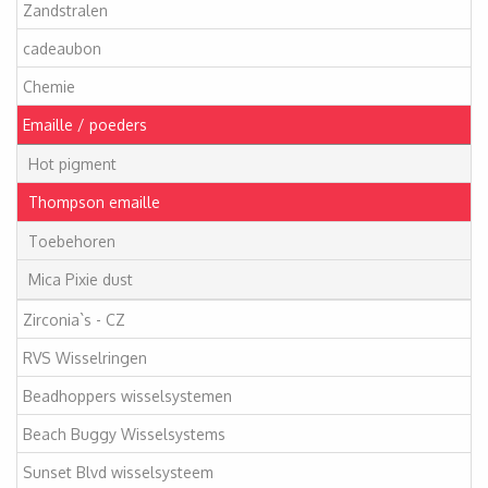
Zandstralen
cadeaubon
Chemie
Emaille / poeders
Hot pigment
Thompson emaille
Toebehoren
Mica Pixie dust
Zirconia`s - CZ
RVS Wisselringen
Beadhoppers wisselsystemen
Beach Buggy Wisselsystems
Sunset Blvd wisselsysteem