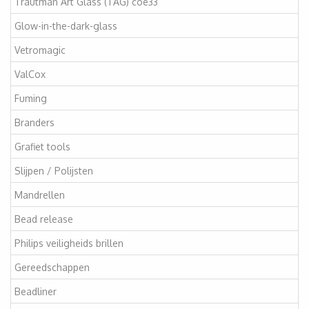
Trautman Art Glass (TAG) coe33
Glow-in-the-dark-glass
Vetromagic
ValCox
Fuming
Branders
Grafiet tools
Slijpen / Polijsten
Mandrellen
Bead release
Philips veiligheids brillen
Gereedschappen
Beadliner