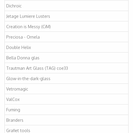
Dichroic
Jetage Lumiere Lusters
Creation is Messy (CiM)
Preciosa - Ornela
Double Helix
Bella Donna glas
Trautman Art Glass (TAG) coe33
Glow-in-the-dark-glass
Vetromagic
ValCox
Fuming
Branders
Grafiet tools