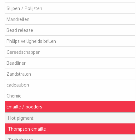
Slijpen / Polijsten
Mandrellen
Bead release
Philips veiligheids brillen
Gereedschappen
Beadliner
Zandstralen
cadeaubon
Chemie
Emaille / poeders
Hot pigment
Thompson emaille