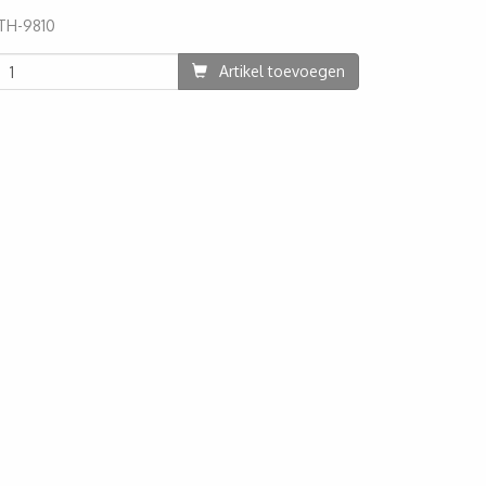
TH-9810
5
Artikel toevoegen