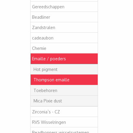
Gereedschappen
Beadliner
Zandstralen
cadeaubon
Chemie
Emaille / poeders
Hot pigment
Thompson emaille
Toebehoren
Mica Pixie dust
Zirconia`s - CZ
RVS Wisselringen
Beadhoppers wisselsystemen