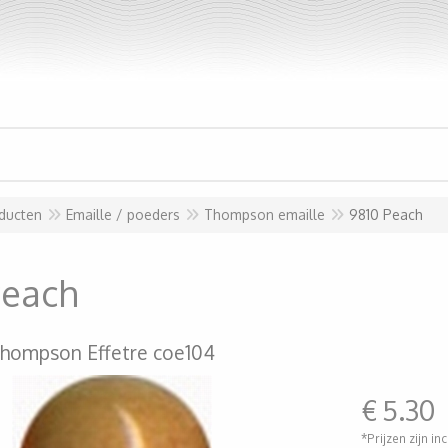
ducten
Emaille / poeders
Thompson emaille
9810 Peach
Peach
hompson Effetre coe104
€
5.30
*Prijzen zijn in