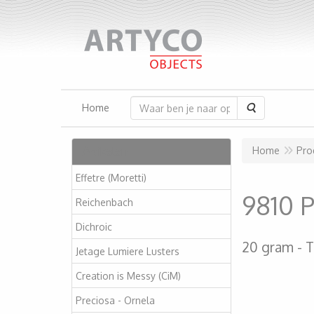
Zoeken
Home
Artikelen
Home
Pro
Effetre (Moretti)
9810 
Reichenbach
Dichroic
20 gram
T
Jetage Lumiere Lusters
Creation is Messy (CiM)
Preciosa - Ornela