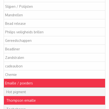
Slijpen / Polijsten
Mandrellen
Bead release
Philips veiligheids brillen
Gereedschappen
Beadliner
Zandstralen
cadeaubon
Chemie
Emaille / poeders
Hot pigment
Thompson emaille