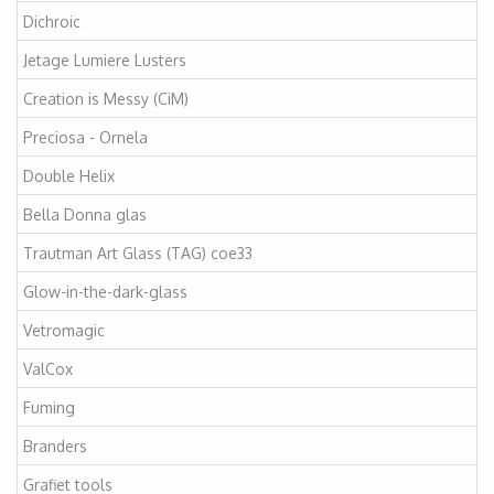
Dichroic
Jetage Lumiere Lusters
Creation is Messy (CiM)
Preciosa - Ornela
Double Helix
Bella Donna glas
Trautman Art Glass (TAG) coe33
Glow-in-the-dark-glass
Vetromagic
ValCox
Fuming
Branders
Grafiet tools