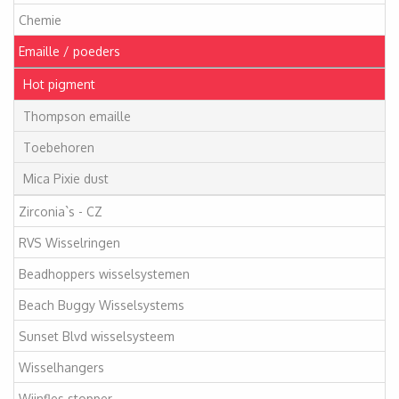
Chemie
Emaille / poeders
Hot pigment
Thompson emaille
Toebehoren
Mica Pixie dust
Zirconia`s - CZ
RVS Wisselringen
Beadhoppers wisselsystemen
Beach Buggy Wisselsystems
Sunset Blvd wisselsysteem
Wisselhangers
Wijnfles stopper