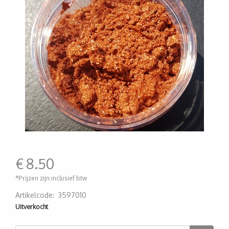
€
8.50
*Prijzen zijn inclusief btw
Artikelcode
:
3597010
200000001769
Uitverkocht