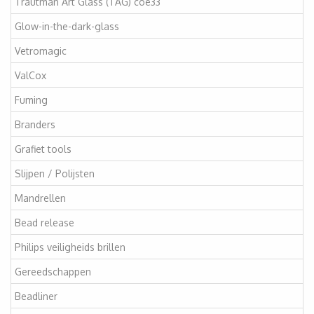
Trautman Art Glass (TAG) coe33
Glow-in-the-dark-glass
Vetromagic
ValCox
Fuming
Branders
Grafiet tools
Slijpen / Polijsten
Mandrellen
Bead release
Philips veiligheids brillen
Gereedschappen
Beadliner