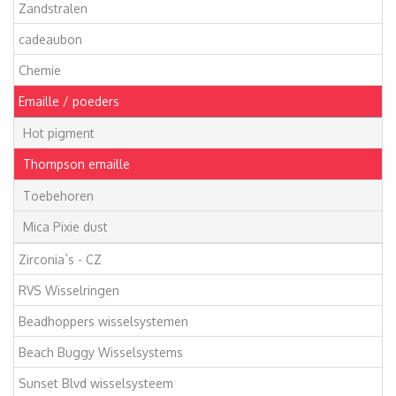
Zandstralen
cadeaubon
Chemie
Emaille / poeders
Hot pigment
Thompson emaille
Toebehoren
Mica Pixie dust
Zirconia`s - CZ
RVS Wisselringen
Beadhoppers wisselsystemen
Beach Buggy Wisselsystems
Sunset Blvd wisselsysteem