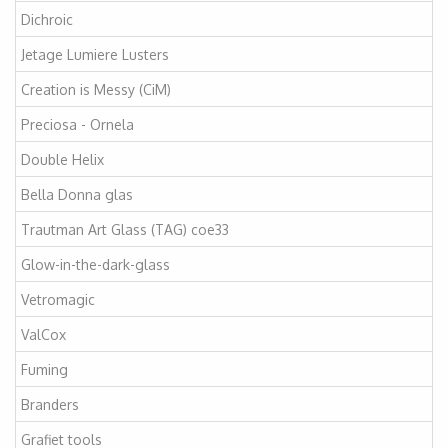
Dichroic
Jetage Lumiere Lusters
Creation is Messy (CiM)
Preciosa - Ornela
Double Helix
Bella Donna glas
Trautman Art Glass (TAG) coe33
Glow-in-the-dark-glass
Vetromagic
ValCox
Fuming
Branders
Grafiet tools