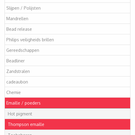
Slijpen / Polijsten
Mandrellen
Bead release
Philips veiligheids brillen
Gereedschappen
Beadliner
Zandstralen
cadeaubon
Chemie
Emaille / poeders
Hot pigment
Thompson emaille