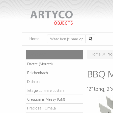
Zoeken
Home
Artikelen
Home
Pro
Effetre (Moretti)
BBQ M
Reichenbach
Dichroic
12" long, 2"
Jetage Lumiere Lusters
Creation is Messy (CiM)
Preciosa - Ornela