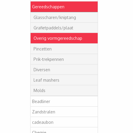
Gereedschappen
Glasscharen/kniptang
Grafietpaddels/plaat
Overig vormgereedschap
Pincetten
Prik-trekpennen
Diversen
Leaf mashers
Molds
Beadliner
Zandstralen
cadeaubon
Chemie