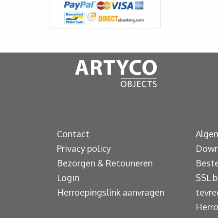
.
.
Contact
Alge
Privacy policy
Down
Bezorgen & Retouneren
Beste
Login
SSL b
Herroepingslink aanvragen
tevre
Herro