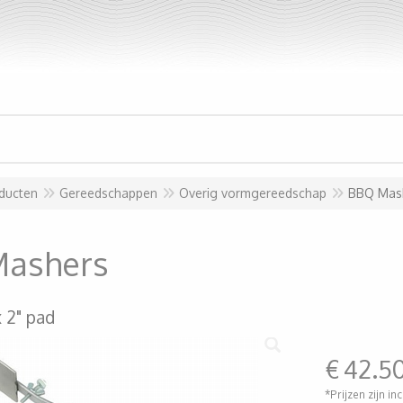
ducten
Gereedschappen
Overig vormgereedschap
BBQ Mas
ashers
x 2" pad
€
42.5
*Prijzen zijn in