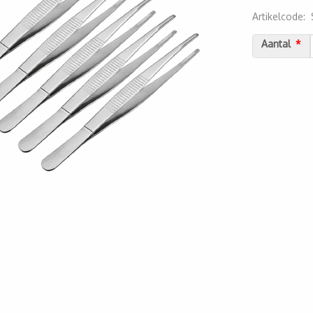
Artikelcode
:
2000000074
Aantal