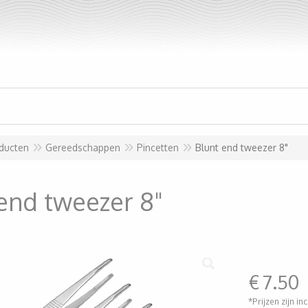
ducten
Gereedschappen
Pincetten
Blunt end tweezer 8"
end tweezer 8"
€
7.50
*Prijzen zijn in