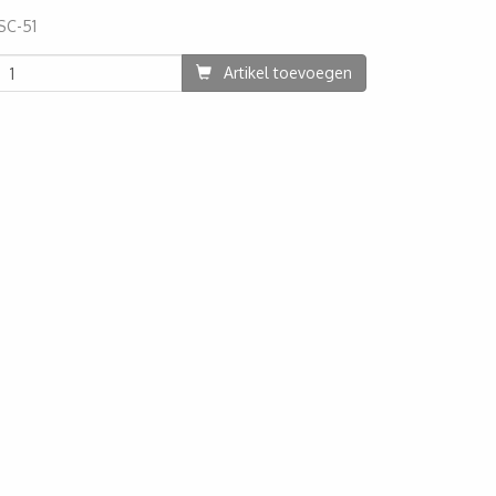
SC-51
78
Artikel toevoegen