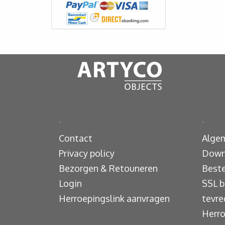
.
.
Contact
Alge
Privacy policy
Down
Bezorgen & Retouneren
Beste
Login
SSL b
Herroepingslink aanvragen
tevre
Herro