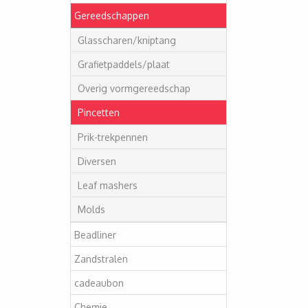
Gereedschappen
Glasscharen/kniptang
Grafietpaddels/plaat
Overig vormgereedschap
Pincetten
Prik-trekpennen
Diversen
Leaf mashers
Molds
Beadliner
Zandstralen
cadeaubon
Chemie