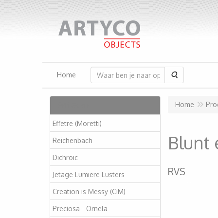
Zoeken
Home
Artikelen
Home
Pro
Effetre (Moretti)
Blunt 
Reichenbach
Dichroic
RVS
Jetage Lumiere Lusters
Creation is Messy (CiM)
Preciosa - Ornela